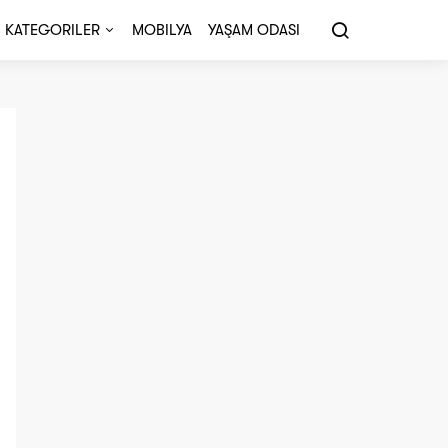
KATEGORILER
MOBILYA
YAŞAM ODASI