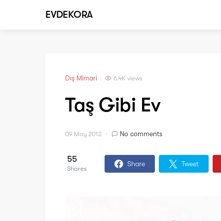
EVDEKORA
Dış Mimari
6.4K views
Taş Gibi Ev
No comments
09 May 2012
55
Share
Tweet
Shares