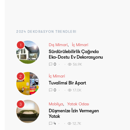
2024 DEKORASYON TRENDLERI
Dış Mimari
İç Mimari
1
Sürdürülebilirlik Çağında
Eko-Dostu Ev Dekorasyonu
0
56.9K
İç Mimari
2
Tuvalimsi Bir Apart
0
17.0K
Mobilya
Yatak Odası
3
Düşmenize İzin Vermeyen
Yatak
4
12.7K