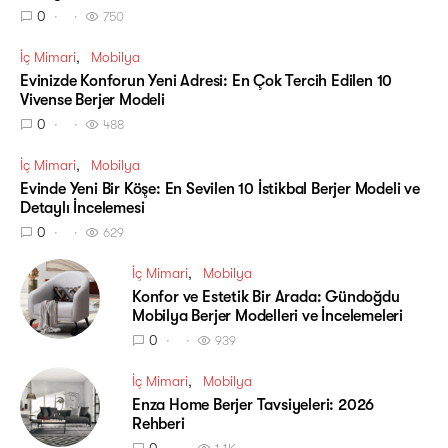
0
750
İç Mimari
Mobilya
Evinizde Konforun Yeni Adresi: En Çok Tercih Edilen 10
Vivense Berjer Modeli
0
488
İç Mimari
Mobilya
Evinde Yeni Bir Köşe: En Sevilen 10 İstikbal Berjer Modeli ve
Detaylı İncelemesi
0
629
İç Mimari
Mobilya
Konfor ve Estetik Bir Arada: Gündoğdu
Mobilya Berjer Modelleri ve İncelemeleri
0
939
İç Mimari
Mobilya
Enza Home Berjer Tavsiyeleri: 2026
Rehberi
0