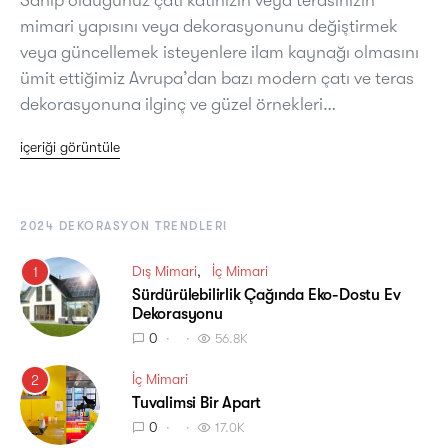
mimari yapısını veya dekorasyonunu değiştirmek
veya güncellemek isteyenlere ilam kaynağı olmasını
ümit ettiğimiz Avrupa’dan bazı modern çatı ve teras
dekorasyonuna ilginç ve güzel örnekleri…
içeriği görüntüle
2024 DEKORASYON TRENDLERI
Dış Mimari
İç Mimari
1
Sürdürülebilirlik Çağında Eko-Dostu Ev
Dekorasyonu
0
56.8K
İç Mimari
2
Tuvalimsi Bir Apart
0
17.0K