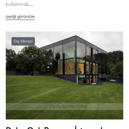
kullanmak,…
içeriği görüntüle
Dış Mimari