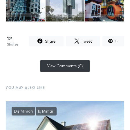
12
Share
Tweet
12
Shares
View Comments (0)
YOU MAY ALSO LIKE
Dış Mimari
İç Mimari