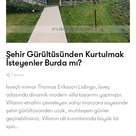
Şehir Gürültüsünden Kurtulmak
İsteyenler Burda mı?
1 share
İsveçli mimar Thomas Eriksson Lidingo, İsveç
adasında dinamik modern villa tasarımı yapmıştır.
Villanın etrafını çevreleyen vahşi manzara sayesinde
şehir gürültüsünden uzak, muhteşem günler
geçirebilirsiniz. Villanın alt kısımlarında büyük bir
spa…