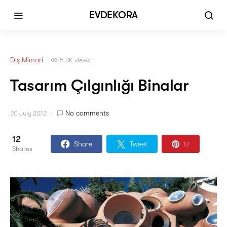
EVDEKORA
Dış Mimari
5.8K views
Tasarım Çılgınlığı Binalar
No comments
20 July 2012
12
Share
Tweet
12
Shares