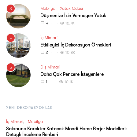
Mobilya
Yatak Odası
3
Düşmenize İzin Vermeyen Yatak
4
12.7K
İç Mimari
4
Etkileyici İç Dekorasyon Örnekleri
2
10.8K
Dış Mimari
5
Daha Çok Pencere İsteyenlere
1
10.1K
YENI DEKORASYONLAR
İç Mimari
Mobilya
Salonuna Karakter Katacak Mondi Home Berjer Modelleri:
Detaylı İnceleme Rehberi