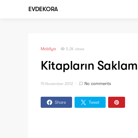
EVDEKORA
Mobilya
5.2K views
Kitapların Sakla
No comments
15 November 2012
Share
Tweet