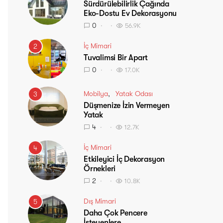
Sürdürülebilirlik Çağında
Eko-Dostu Ev Dekorasyonu
0
56.9K
İç Mimari
2
Tuvalimsi Bir Apart
0
17.0K
Mobilya
Yatak Odası
3
Düşmenize İzin Vermeyen
Yatak
4
12.7K
İç Mimari
4
Etkileyici İç Dekorasyon
Örnekleri
2
10.8K
Dış Mimari
5
Daha Çok Pencere
İsteyenlere