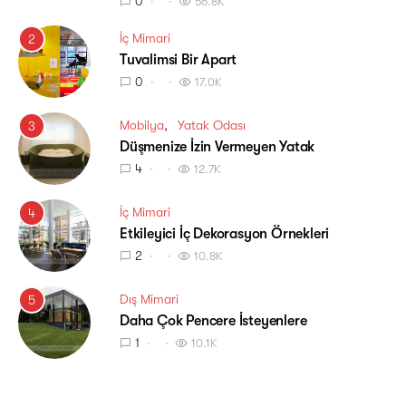
0
56.8K
İç Mimari
2
Tuvalimsi Bir Apart
0
17.0K
Mobilya
Yatak Odası
3
Düşmenize İzin Vermeyen Yatak
4
12.7K
İç Mimari
4
Etkileyici İç Dekorasyon Örnekleri
2
10.8K
Dış Mimari
5
Daha Çok Pencere İsteyenlere
1
10.1K