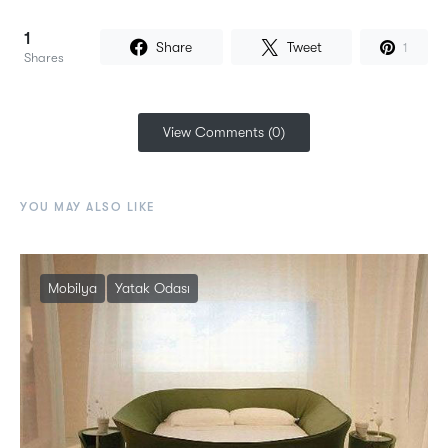
1
Share
Tweet
1
Shares
View Comments (0)
YOU MAY ALSO LIKE
Mobilya
Yatak Odası