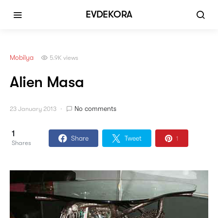
EVDEKORA
Mobilya
5.9K views
Alien Masa
No comments
23 January 2013
1
Share
Tweet
1
Shares