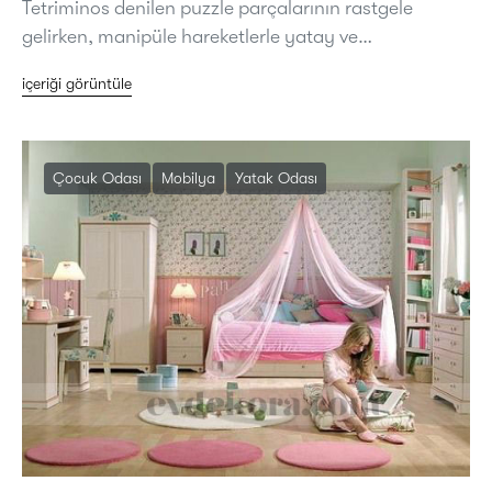
Tetriminos denilen puzzle parçalarının rastgele
gelirken, manipüle hareketlerle yatay ve…
içeriği görüntüle
Çocuk Odası
Mobilya
Yatak Odası