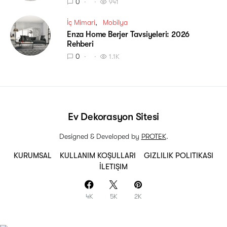
0
941
İç Mimari
Mobilya
Enza Home Berjer Tavsiyeleri: 2026
Rehberi
0
1.1K
Ev Dekorasyon Sitesi
Designed & Developed by
PROTEK
.
KURUMSAL
KULLANIM KOŞULLARI
GIZLILIK POLITIKASI
İLETIŞIM
4K
5K
2K