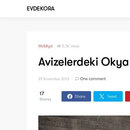
EVDEKORA
Mobilya
5.3K views
Avizelerdeki Okyan
One comment
29 November 2012
17
Share
Tweet
Shares