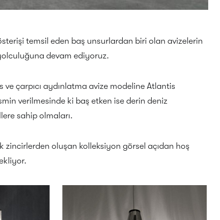
österişi temsil eden baş unsurlardan biri olan avizelerin
yolculuğuna devam ediyoruz.
ks ve çarpıcı aydınlatma avize modeline Atlantis
smin verilmesinde ki baş etken ise derin deniz
lere sahip olmaları.
 zincirlerden oluşan kolleksiyon görsel açıdan hoş
ekliyor.