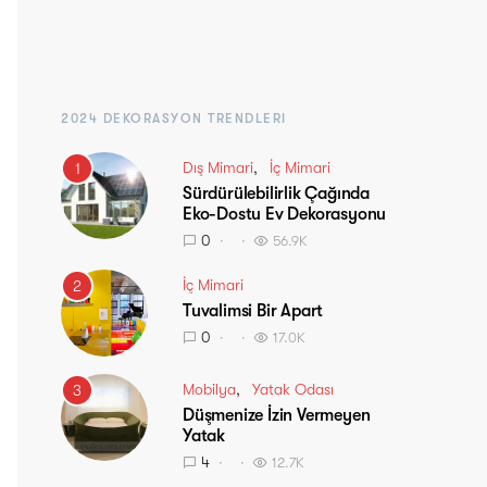
2024 DEKORASYON TRENDLERI
Dış Mimari
İç Mimari
1
Sürdürülebilirlik Çağında
Eko-Dostu Ev Dekorasyonu
0
56.9K
İç Mimari
2
Tuvalimsi Bir Apart
0
17.0K
Mobilya
Yatak Odası
3
Düşmenize İzin Vermeyen
Yatak
4
12.7K