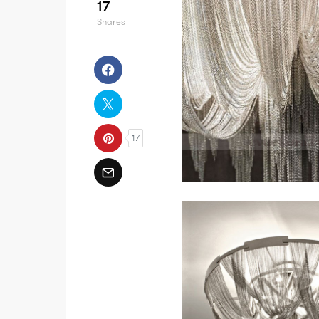
17
Shares
17