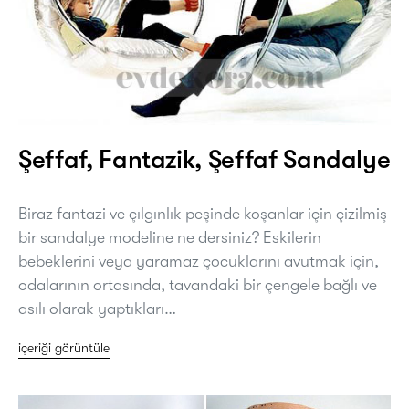
Şeffaf, Fantazik, Şeffaf Sandalye
Biraz fantazi ve çılgınlık peşinde koşanlar için çizilmiş
bir sandalye modeline ne dersiniz? Eskilerin
bebeklerini veya yaramaz çocuklarını avutmak için,
odalarının ortasında, tavandaki bir çengele bağlı ve
asılı olarak yaptıkları…
içeriği görüntüle