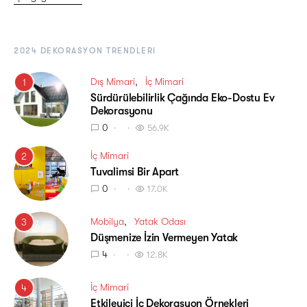
2024 DEKORASYON TRENDLERI
Dış Mimari
İç Mimari
1
Sürdürülebilirlik Çağında Eko-Dostu Ev
Dekorasyonu
0
56.9K
İç Mimari
2
Tuvalimsi Bir Apart
0
17.0K
Mobilya
Yatak Odası
3
Düşmenize İzin Vermeyen Yatak
4
12.8K
İç Mimari
4
Etkileyici İç Dekorasyon Örnekleri