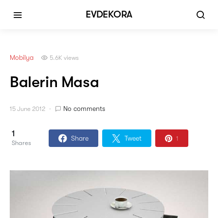
EVDEKORA
Mobilya
5.6K views
Balerin Masa
No comments
15 June 2012
1
Share
Tweet
1
Shares