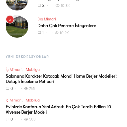
2
10.8K
Dış Mimari
5
Daha Çok Pencere İsteyenlere
1
10.2K
YENI DEKORASYONLAR
İç Mimari
Mobilya
Salonuna Karakter Katacak Mondi Home Berjer Modelleri:
Detaylı İnceleme Rehberi
0
765
İç Mimari
Mobilya
Evinizde Konforun Yeni Adresi: En Çok Tercih Edilen 10
Vivense Berjer Modeli
0
503