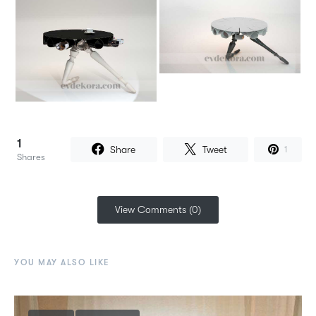
1
Share
Tweet
1
Shares
View Comments (0)
YOU MAY ALSO LIKE