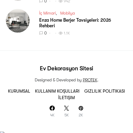
0
942
İç Mimari
Mobilya
Enza Home Berjer Tavsiyeleri: 2026
Rehberi
0
1.1K
Ev Dekorasyon Sitesi
Designed & Developed by
PROTEK
.
KURUMSAL
KULLANIM KOŞULLARI
GIZLILIK POLITIKASI
İLETIŞIM
4K
5K
2K