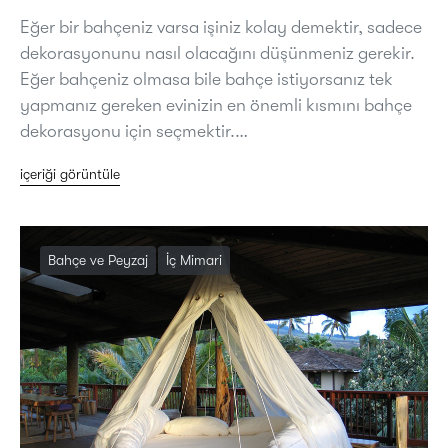
Eğer bir bahçeniz varsa işiniz kolay demektir, sadece
dekorasyonunu nasıl olacağını düşünmeniz gerekir.
Eğer bahçeniz olmasa bile bahçe istiyorsanız tek
yapmanız gereken evinizin en önemli kısmını bahçe
dekorasyonu için seçmektir.…
içeriği görüntüle
Bahçe ve Peyzaj
İç Mimari