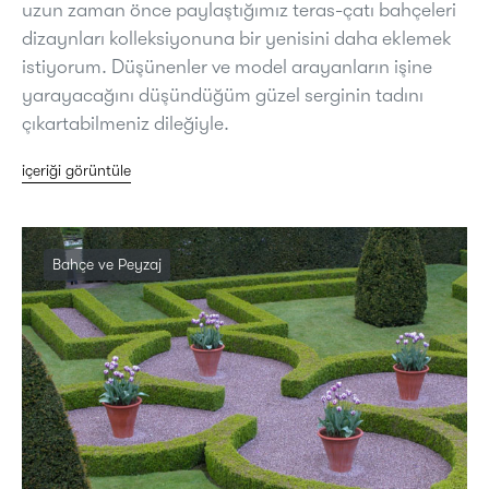
uzun zaman önce paylaştığımız teras-çatı bahçeleri
dizaynları kolleksiyonuna bir yenisini daha eklemek
istiyorum. Düşünenler ve model arayanların işine
yarayacağını düşündüğüm güzel serginin tadını
çıkartabilmeniz dileğiyle.
içeriği görüntüle
Bahçe ve Peyzaj