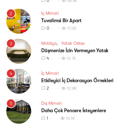
0
56.8K
İç Mimari
2
Tuvalimsi Bir Apart
0
17.0K
Mobilya
Yatak Odası
3
Düşmenize İzin Vermeyen Yatak
4
12.7K
İç Mimari
4
Etkileyici İç Dekorasyon Örnekleri
2
10.8K
Dış Mimari
5
Daha Çok Pencere İsteyenlere
1
10.1K