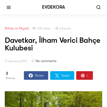
EVDEKORA
Bahçe ve Peyzaj
3 shares
7.2K views
Davetkar, İlham Verici Bahçe
Kulubesi
No comments
17 January 2013
3
Share
Tweet
3
Shares