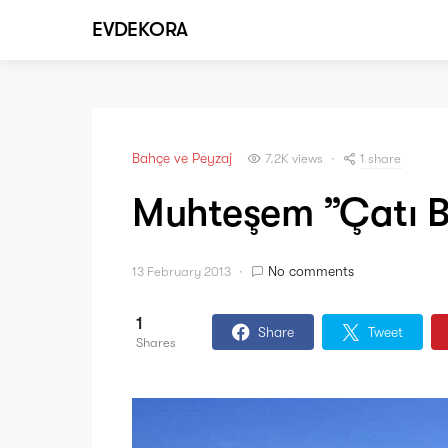
EVDEKORA
Bahçe ve Peyzaj
1 share
7.2K views
Muhteşem ”Çatı Ba
No comments
13 February 2013
1
Share
Tweet
Shares