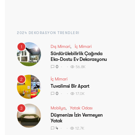
2024 DEKORASYON TRENDLERI
Dış Mimari
İç Mimari
1
Sürdürülebilirlik Çağında
Eko-Dostu Ev Dekorasyonu
0
56.8K
İç Mimari
2
Tuvalimsi Bir Apart
0
17.0K
Mobilya
Yatak Odası
3
Düşmenize İzin Vermeyen
Yatak
4
12.7K