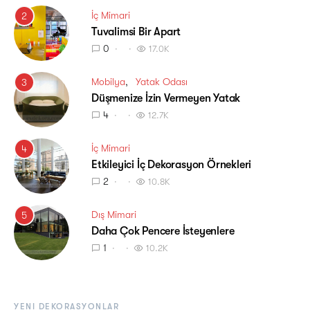
İç Mimari
2
Tuvalimsi Bir Apart
0
17.0K
Mobilya
Yatak Odası
3
Düşmenize İzin Vermeyen Yatak
4
12.7K
İç Mimari
4
Etkileyici İç Dekorasyon Örnekleri
2
10.8K
Dış Mimari
5
Daha Çok Pencere İsteyenlere
1
10.2K
YENI DEKORASYONLAR