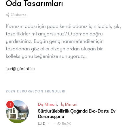
Oda Tasarımları
73 shares
Kızınızın odası için yada kendi odanız için iddialı, şık,
taze fikirler mi arıyorsunuz? O zaman doğru
yerdesininz. Bugün genç hanımefendiler için
tasarlanan göz alıcı dizaynlardan oluşan bir
kolleksiyonu beğeninize sunuyoruz…
içeriği görüntüle
2024 DEKORASYON TRENDLERI
Dış Mimari
İç Mimari
1
Sürdürülebilirlik Çağında Eko-Dostu Ev
Dekorasyonu
0
56.9K