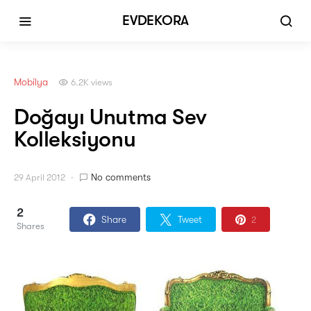
EVDEKORA
Mobilya
6.2K views
Doğayı Unutma Sev
Kolleksiyonu
No comments
29 April 2012
2
Share
Tweet
2
Shares