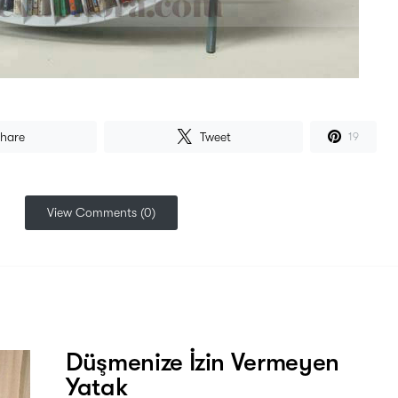
hare
Tweet
19
View Comments (0)
Düşmenize İzin Vermeyen
Yatak