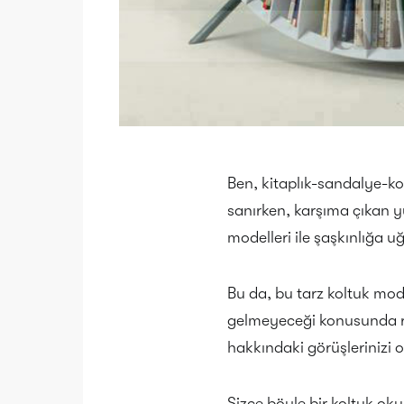
Ben, kitaplık-sandalye-k
sanırken, karşıma çıkan 
modelleri ile şaşkınlığa 
Bu da, bu tarz koltuk mode
gelmeyeceği konusunda ra
hakkındaki görüşlerinizi
Sizce böyle bir koltuk oku