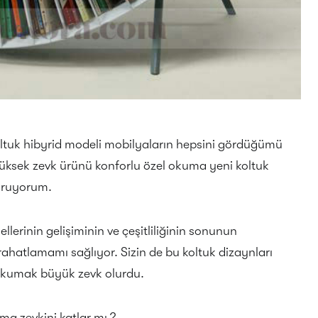
oltuk hibyrid modeli mobilyaların hepsini gördüğümü
yüksek zevk ürünü konforlu özel okuma yeni koltuk
uğruyorum.
llerinin gelişiminin ve çeşitliliğinin sonunun
hatlamamı sağlıyor. Sizin de bu koltuk dizaynları
 okumak büyük zevk olurdu.
ma zevkini katlar mı ?