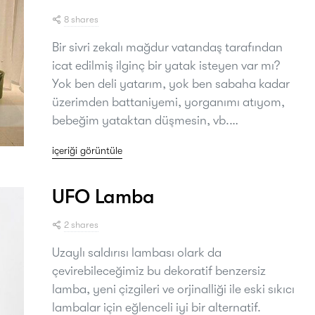
8 shares
Bir sivri zekalı mağdur vatandaş tarafından
icat edilmiş ilginç bir yatak isteyen var mı?
Yok ben deli yatarım, yok ben sabaha kadar
üzerimden battaniyemi, yorganımı atıyom,
bebeğim yataktan düşmesin, vb.…
içeriği görüntüle
UFO Lamba
2 shares
Uzaylı saldırısı lambası olark da
çevirebileceğimiz bu dekoratif benzersiz
lamba, yeni çizgileri ve orjinalliği ile eski sıkıcı
lambalar için eğlenceli iyi bir alternatif.