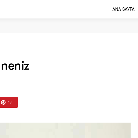
ANA SAYFA
aneniz
19