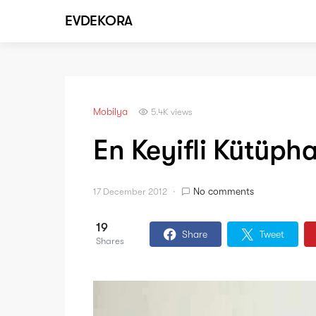
EVDEKORA
Mobilya
5.4K views
En Keyifli Kütüph
No comments
17 December 2012
19
Share
Tweet
Shares