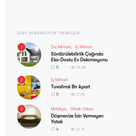
2024 DEKORASYON TRENDLERI
Dış Mimari
İç Mimari
1
Sürdürülebilirlik Çağında
Eko-Dostu Ev Dekorasyonu
0
56.8K
İç Mimari
2
Tuvalimsi Bir Apart
0
17.0K
Mobilya
Yatak Odası
3
Düşmenize İzin Vermeyen
Yatak
4
12.7K