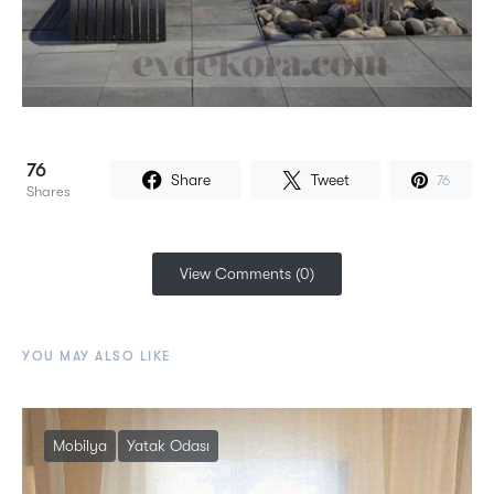
76
Share
Tweet
76
Shares
View Comments (0)
YOU MAY ALSO LIKE
Mobilya
Yatak Odası