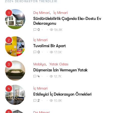
2024 DEKORASYON TRENDLERI
Dış Mimari
İç Mimari
1
Sürdürülebilirlik Çağında Eko-Dostu Ev
Dekorasyonu
0
56.8K
İç Mimari
2
Tuvalimsi Bir Apart
0
17.0K
Mobilya
Yatak Odası
3
Düşmenize İzin Vermeyen Yatak
4
12.7K
İç Mimari
4
Etkileyici İç Dekorasyon Örnekleri
2
10.8K
Dış Mimari
5