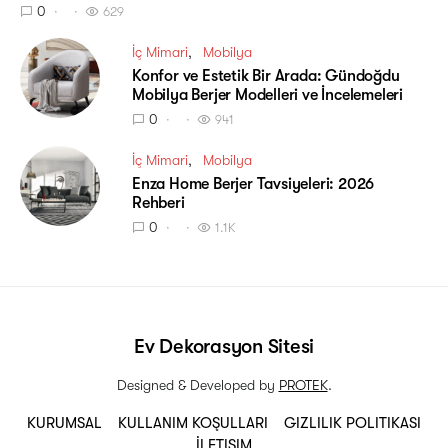
0
629
İç Mimari
Mobilya
Konfor ve Estetik Bir Arada: Gündoğdu
Mobilya Berjer Modelleri ve İncelemeleri
0
941
İç Mimari
Mobilya
Enza Home Berjer Tavsiyeleri: 2026
Rehberi
0
1.1K
Ev Dekorasyon Sitesi
Designed & Developed by
PROTEK
.
KURUMSAL
KULLANIM KOŞULLARI
GIZLILIK POLITIKASI
İLETIŞIM