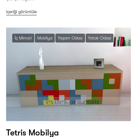
içeriği görüntüle
İç Mimari
Mobilya
Yaşam Odası
Yatak Odası
Tetris Mobilya