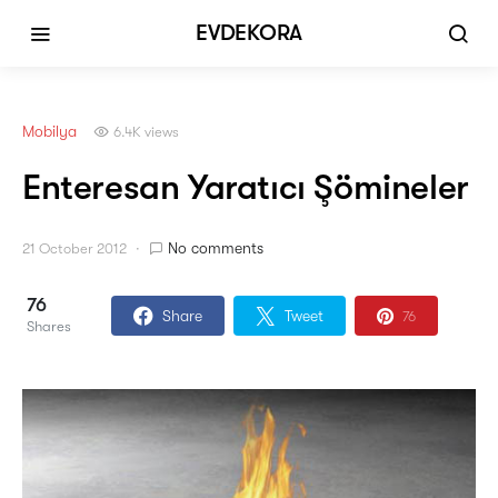
EVDEKORA
Mobilya
6.4K views
Enteresan Yaratıcı Şömineler
No comments
21 October 2012
76
Share
Tweet
76
Shares