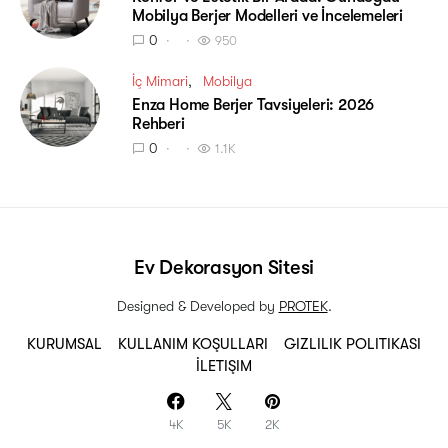
Mobilya Berjer Modelleri ve İncelemeleri
0
950
İç Mimari
Mobilya
Enza Home Berjer Tavsiyeleri: 2026
Rehberi
0
1.1K
Ev Dekorasyon Sitesi
Designed & Developed by
PROTEK
.
KURUMSAL
KULLANIM KOŞULLARI
GIZLILIK POLITIKASI
İLETIŞIM
4K
5K
2K