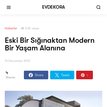
EVDEKORA
Haberler
5.9K views
Eski Bir Sığınaktan Modern
Bir Yaşam Alanına
16 December 2012
4
Share
Tweet
4
Shares