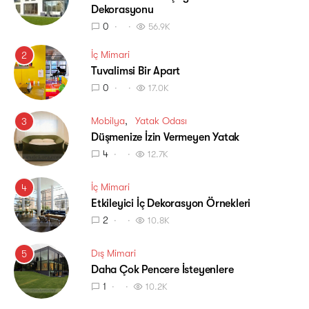
Dekorasyonu
0
56.9K
İç Mimari
2
Tuvalimsi Bir Apart
0
17.0K
Mobilya
Yatak Odası
3
Düşmenize İzin Vermeyen Yatak
4
12.7K
İç Mimari
4
Etkileyici İç Dekorasyon Örnekleri
2
10.8K
Dış Mimari
5
Daha Çok Pencere İsteyenlere
1
10.2K