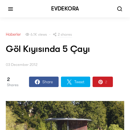
EVDEKORA
Haberler
2 shares
6.1K views
Göl Kıyısında 5 Çayı
03 December 2012
2
Share
Tweet
2
Shares