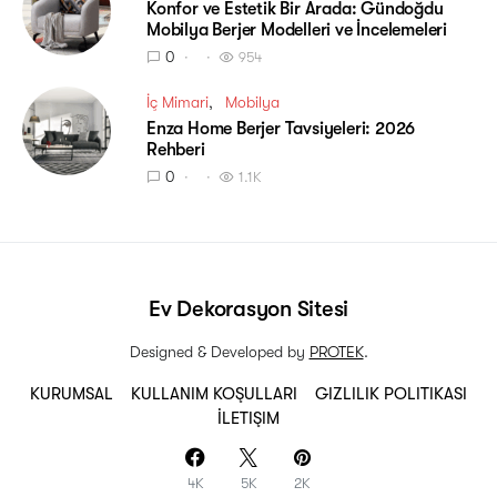
Konfor ve Estetik Bir Arada: Gündoğdu
Mobilya Berjer Modelleri ve İncelemeleri
0
954
İç Mimari
Mobilya
Enza Home Berjer Tavsiyeleri: 2026
Rehberi
0
1.1K
Ev Dekorasyon Sitesi
Designed & Developed by
PROTEK
.
KURUMSAL
KULLANIM KOŞULLARI
GIZLILIK POLITIKASI
İLETIŞIM
4K
5K
2K