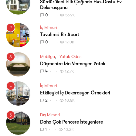
Sürdürülebilirlik Çağında Eko-Dostu Ev
Dekorasyonu
0
56.9K
İç Mimari
2
Tuvalimsi Bir Apart
0
17.0K
Mobilya
Yatak Odası
3
Düşmenize İzin Vermeyen Yatak
4
12.7K
İç Mimari
4
Etkileyici İç Dekorasyon Örnekleri
2
10.8K
Dış Mimari
5
Daha Çok Pencere İsteyenlere
1
10.2K