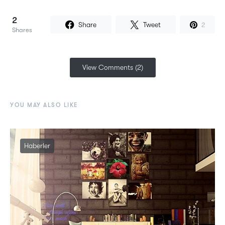
2
Share
Tweet
2
Shares
View Comments (2)
YOU MAY ALSO LIKE
Haberler