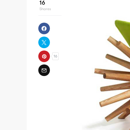
16
Shares
16