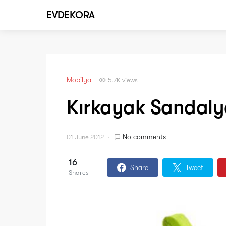
EVDEKORA
Mobilya
5.7K views
Kırkayak Sandaly
No comments
01 June 2012
16
Share
Tweet
Shares