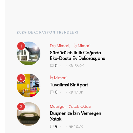
2024 DEKORASYON TRENDLERI
Dış Mimari
İç Mimari
1
Sürdürülebilirlik Çağında
Eko-Dostu Ev Dekorasyonu
0
56.9K
İç Mimari
2
Tuvalimsi Bir Apart
0
17.0K
Mobilya
Yatak Odası
3
Düşmenize İzin Vermeyen
Yatak
4
12.7K