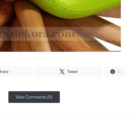
hare
Tweet
16
View Comments (0)