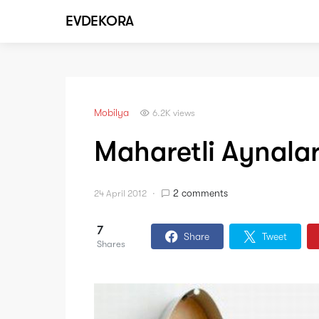
EVDEKORA
Mobilya
6.2K views
Maharetli Aynala
2 comments
24 April 2012
7
Share
Tweet
Shares