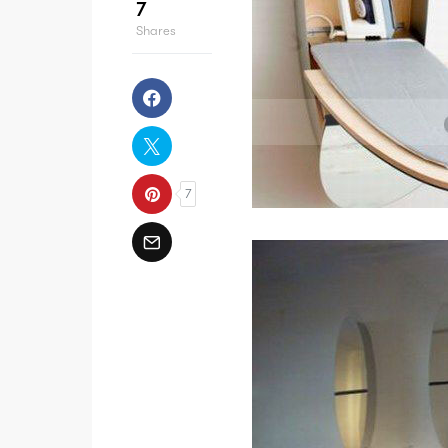
7
Shares
7