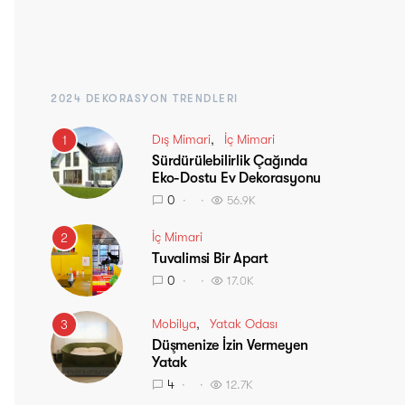
2024 DEKORASYON TRENDLERI
Dış Mimari
İç Mimari
1
Sürdürülebilirlik Çağında
Eko-Dostu Ev Dekorasyonu
0
56.9K
İç Mimari
2
Tuvalimsi Bir Apart
0
17.0K
Mobilya
Yatak Odası
3
Düşmenize İzin Vermeyen
Yatak
4
12.7K