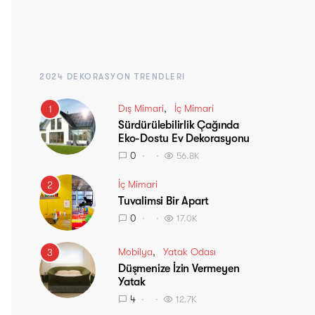
2024 DEKORASYON TRENDLERI
Dış Mimari
İç Mimari
1
Sürdürülebilirlik Çağında
Eko-Dostu Ev Dekorasyonu
0
56.8K
İç Mimari
2
Tuvalimsi Bir Apart
0
17.0K
Mobilya
Yatak Odası
3
Düşmenize İzin Vermeyen
Yatak
4
12.7K