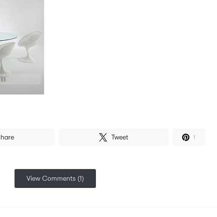
Share
Tweet
1
View Comments (1)