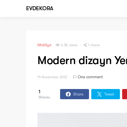
EVDEKORA
Mobilya
1 share
6.3K views
Modern dizayn Y
One comment
14 November 2012
1
Share
Tweet
Shares