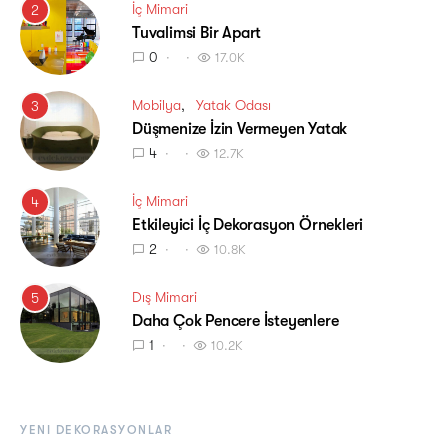
İç Mimari
2
Tuvalimsi Bir Apart
0
17.0K
Mobilya
Yatak Odası
3
Düşmenize İzin Vermeyen Yatak
4
12.7K
İç Mimari
4
Etkileyici İç Dekorasyon Örnekleri
2
10.8K
Dış Mimari
5
Daha Çok Pencere İsteyenlere
1
10.2K
YENI DEKORASYONLAR