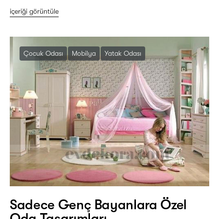
içeriği görüntüle
Çocuk Odası
Mobilya
Yatak Odası
Sadece Genç Bayanlara Özel
Oda Tasarımları