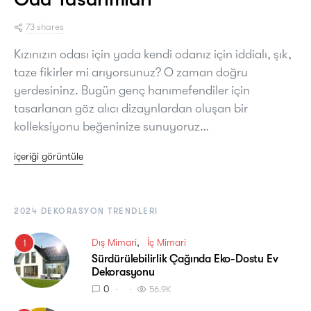
73 shares
Kızınızın odası için yada kendi odanız için iddialı, şık,
taze fikirler mi arıyorsunuz? O zaman doğru
yerdesininz. Bugün genç hanımefendiler için
tasarlanan göz alıcı dizaynlardan oluşan bir
kolleksiyonu beğeninize sunuyoruz…
içeriği görüntüle
2024 DEKORASYON TRENDLERI
Dış Mimari
İç Mimari
1
Sürdürülebilirlik Çağında Eko-Dostu Ev
Dekorasyonu
0
56.9K