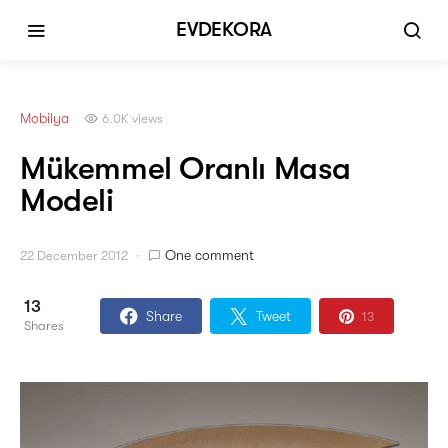
EVDEKORA
Mobilya
6.0K views
Mükemmel Oranlı Masa
Modeli
One comment
22 December 2012
13
Share
Tweet
13
Shares