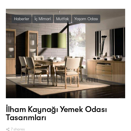
Haberler
İç Mimari
Mutfak
Yaşam Odası
İlham Kaynağı Yemek Odası
Tasarımları
7 shares