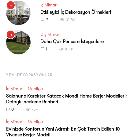
İç Mimari
4
Etkileyici İç Dekorasyon Örnekleri
2
10.8K
Dış Mimari
5
Daha Çok Pencere İsteyenlere
1
10.1K
YENI DEKORASYONLAR
İç Mimari
Mobilya
Salonuna Karakter Katacak Mondi Home Berjer Modelleri:
Detaylı İnceleme Rehberi
0
754
İç Mimari
Mobilya
Evinizde Konforun Yeni Adresi: En Çok Tercih Edilen 10
Vivense Berjer Modeli