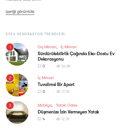
içeriği görüntüle
2024 DEKORASYON TRENDLERI
Dış Mimari
İç Mimari
1
Sürdürülebilirlik Çağında Eko-Dostu Ev
Dekorasyonu
0
56.8K
İç Mimari
2
Tuvalimsi Bir Apart
0
17.0K
Mobilya
Yatak Odası
3
Düşmenize İzin Vermeyen Yatak
4
12.7K