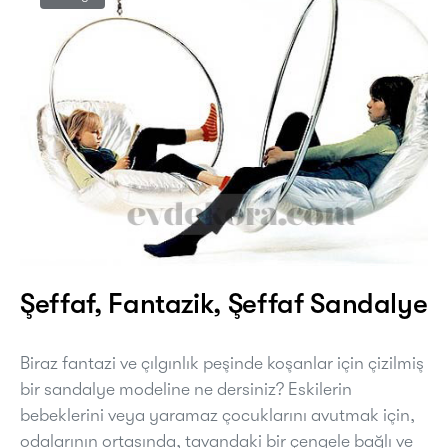
Şeffaf, Fantazik, Şeffaf Sandalye
Biraz fantazi ve çılgınlık peşinde koşanlar için çizilmiş
bir sandalye modeline ne dersiniz? Eskilerin
bebeklerini veya yaramaz çocuklarını avutmak için,
odalarının ortasında, tavandaki bir çengele bağlı ve