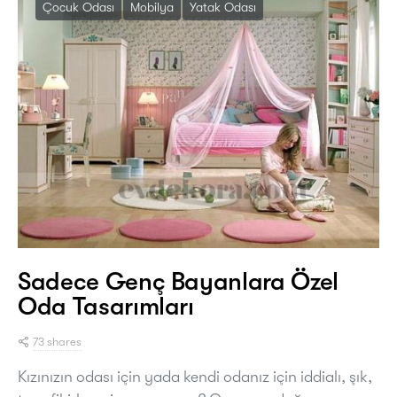
Çocuk Odası
Mobilya
Yatak Odası
Sadece Genç Bayanlara Özel
Oda Tasarımları
73 shares
Kızınızın odası için yada kendi odanız için iddialı, şık,