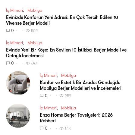
İç Mimari
Mobilya
Evinizde Konforun Yeni Adresi: En Çok Tercih Edilen 10
Vivense Berjer Modeli
0
502
İç Mimari
Mobilya
Evinde Yeni Bir Köşe: En Sevilen 10 İstikbal Berjer Modeli ve
Detaylı İncelemesi
0
647
İç Mimari
Mobilya
Konfor ve Estetik Bir Arada: Gündoğdu
Mobilya Berjer Modelleri ve İncelemeleri
0
959
İç Mimari
Mobilya
Enza Home Berjer Tavsiyeleri: 2026
Rehberi
0
1.1K