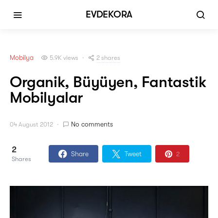
EVDEKORA
Mobilya
2 shares
5.9K views
Organik, Büyüyen, Fantastik
Mobilyalar
No comments
04 August 2012
2
Share
Tweet
2
Shares