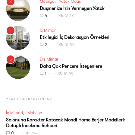
Mobilya
Yatak Odası
3
Düşmenize İzin Vermeyen Yatak
4
12.8K
İç Mimari
4
Etkileyici İç Dekorasyon Örnekleri
2
10.8K
Dış Mimari
5
Daha Çok Pencere İsteyenlere
1
10.2K
YENI DEKORASYONLAR
İç Mimari
Mobilya
Salonuna Karakter Katacak Mondi Home Berjer Modelleri:
Detaylı İnceleme Rehberi
0
764