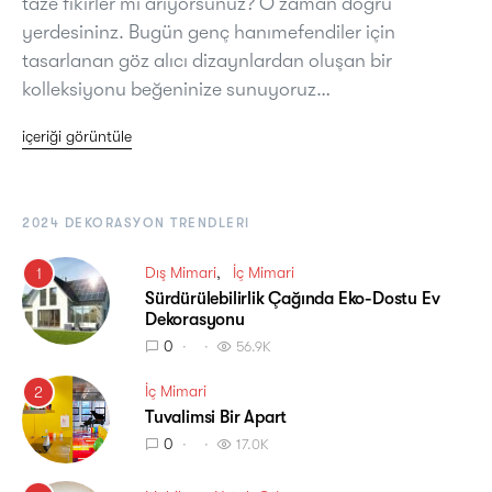
taze fikirler mi arıyorsunuz? O zaman doğru
yerdesininz. Bugün genç hanımefendiler için
tasarlanan göz alıcı dizaynlardan oluşan bir
kolleksiyonu beğeninize sunuyoruz…
içeriği görüntüle
2024 DEKORASYON TRENDLERI
Dış Mimari
İç Mimari
1
Sürdürülebilirlik Çağında Eko-Dostu Ev
Dekorasyonu
0
56.9K
İç Mimari
2
Tuvalimsi Bir Apart
0
17.0K