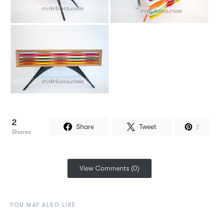
2
Share
Tweet
2
Shares
View Comments (0)
YOU MAY ALSO LIKE