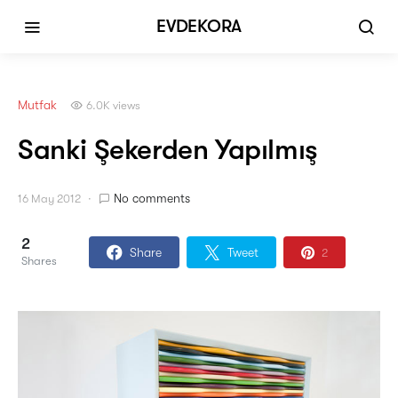
EVDEKORA
Mutfak
6.0K views
Sanki Şekerden Yapılmış
No comments
16 May 2012
2
Share
Tweet
2
Shares