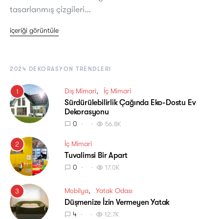
tasarlanmış çizgileri…
içeriği görüntüle
2024 DEKORASYON TRENDLERI
Dış Mimari
İç Mimari
1
Sürdürülebilirlik Çağında Eko-Dostu Ev
Dekorasyonu
0
56.8K
İç Mimari
2
Tuvalimsi Bir Apart
0
17.0K
Mobilya
Yatak Odası
3
Düşmenize İzin Vermeyen Yatak
4
12.7K