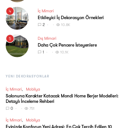
İç Mimari
4
Etkileyici İç Dekorasyon Örnekleri
2
10.8K
Dış Mimari
5
Daha Çok Pencere İsteyenlere
1
10.1K
YENI DEKORASYONLAR
İç Mimari
Mobilya
Salonuna Karakter Katacak Mondi Home Berjer Modelleri:
Detaylı İnceleme Rehberi
0
751
İç Mimari
Mobilya
Evinizde Konforun Yeni Adresi: En Çok Tercih Edilen 10