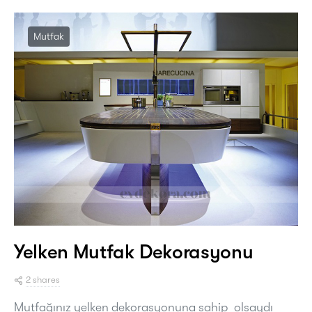
Mutfak
Yelken Mutfak Dekorasyonu
2 shares
Mutfağınız yelken dekorasyonuna sahip olsaydı