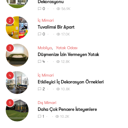
Dekorasyonu
0
56.9K
İç Mimari
2
Tuvalimsi Bir Apart
0
17.0K
Mobilya
Yatak Odası
3
Düşmenize İzin Vermeyen Yatak
4
12.8K
İç Mimari
4
Etkileyici İç Dekorasyon Örnekleri
2
10.8K
Dış Mimari
5
Daha Çok Pencere İsteyenlere
1
10.2K