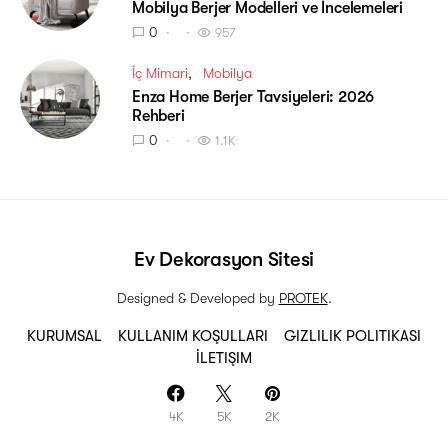
Mobilya Berjer Modelleri ve İncelemeleri
0
957
İç Mimari
Mobilya
Enza Home Berjer Tavsiyeleri: 2026
Rehberi
0
1.1K
Ev Dekorasyon Sitesi
Designed & Developed by
PROTEK
.
KURUMSAL
KULLANIM KOŞULLARI
GIZLILIK POLITIKASI
İLETIŞIM
4K
5K
2K