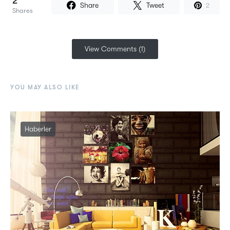
2
Share
Tweet
2
Shares
View Comments (1)
YOU MAY ALSO LIKE
Haberler