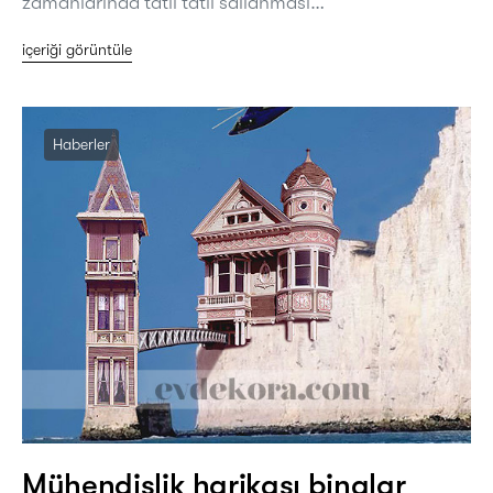
zamanlarında tatlı tatlı sallanması…
içeriği görüntüle
Haberler
Mühendislik harikası binalar