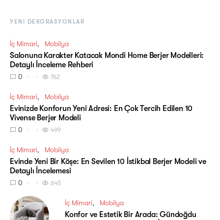
YENI DEKORASYONLAR
İç Mimari
Mobilya
Salonuna Karakter Katacak Mondi Home Berjer Modelleri:
Detaylı İnceleme Rehberi
0
762
İç Mimari
Mobilya
Evinizde Konforun Yeni Adresi: En Çok Tercih Edilen 10
Vivense Berjer Modeli
0
499
İç Mimari
Mobilya
Evinde Yeni Bir Köşe: En Sevilen 10 İstikbal Berjer Modeli ve
Detaylı İncelemesi
0
645
İç Mimari
Mobilya
Konfor ve Estetik Bir Arada: Gündoğdu