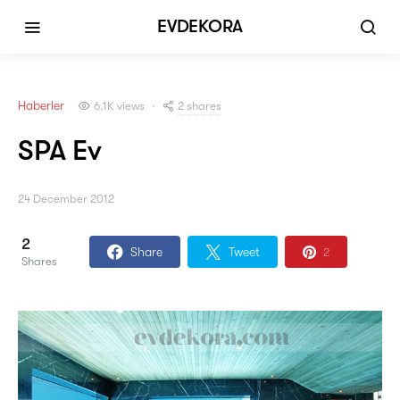
EVDEKORA
Haberler
2 shares
6.1K views
SPA Ev
24 December 2012
2
Share
Tweet
2
Shares