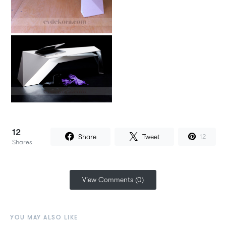
12
Share
Tweet
12
Shares
View Comments (0)
YOU MAY ALSO LIKE