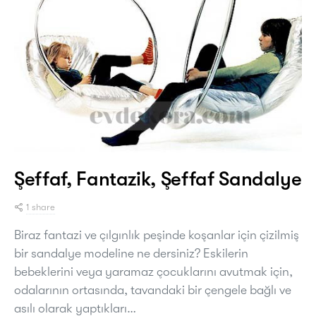
Şeffaf, Fantazik, Şeffaf Sandalye
1 share
Biraz fantazi ve çılgınlık peşinde koşanlar için çizilmiş
bir sandalye modeline ne dersiniz? Eskilerin
bebeklerini veya yaramaz çocuklarını avutmak için,
odalarının ortasında, tavandaki bir çengele bağlı ve
asılı olarak yaptıkları…