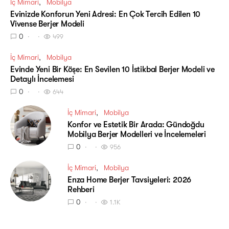
İç Mimari
Mobilya
Evinizde Konforun Yeni Adresi: En Çok Tercih Edilen 10
Vivense Berjer Modeli
0
499
İç Mimari
Mobilya
Evinde Yeni Bir Köşe: En Sevilen 10 İstikbal Berjer Modeli ve
Detaylı İncelemesi
0
644
İç Mimari
Mobilya
Konfor ve Estetik Bir Arada: Gündoğdu
Mobilya Berjer Modelleri ve İncelemeleri
0
956
İç Mimari
Mobilya
Enza Home Berjer Tavsiyeleri: 2026
Rehberi
0
1.1K