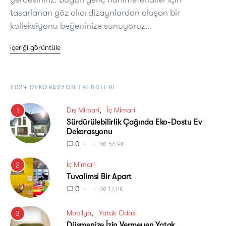
tasarlanan göz alıcı dizaynlardan oluşan bir
kolleksiyonu beğeninize sunuyoruz…
içeriği görüntüle
2024 DEKORASYON TRENDLERI
Dış Mimari
İç Mimari
1
Sürdürülebilirlik Çağında Eko-Dostu Ev
Dekorasyonu
0
56.9K
İç Mimari
2
Tuvalimsi Bir Apart
0
17.0K
Mobilya
Yatak Odası
3
Düşmenize İzin Vermeyen Yatak