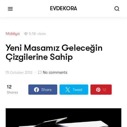
EVDEKORA
Mobilya
5.5K views
Yeni Masamız Geleceğin
Çizgilerine Sahip
No comments
15 October 2012
12
Share
Tweet
12
Shares