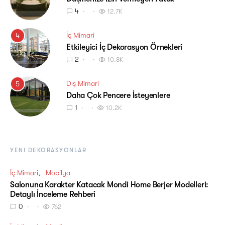
4
12.7K
İç Mimari
4
Etkileyici İç Dekorasyon Örnekleri
2
10.8K
Dış Mimari
5
Daha Çok Pencere İsteyenlere
1
10.2K
YENI DEKORASYONLAR
İç Mimari
Mobilya
Salonuna Karakter Katacak Mondi Home Berjer Modelleri:
Detaylı İnceleme Rehberi
0
762