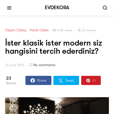
EVDEKORA
Yaşam Odası
Yatak Odası
23 shares
5.5K views
İster klasik ister modern siz
hangisini tercih ederdiniz?
No comments
27 June 2013
23
Share
Tweet
23
Shares