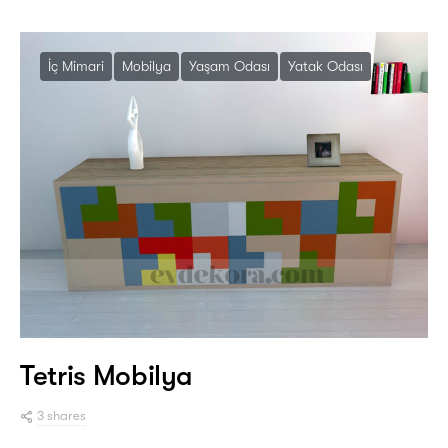
İç Mimari
Mobilya
Yaşam Odası
Yatak Odası
Tetris Mobilya
3 shares