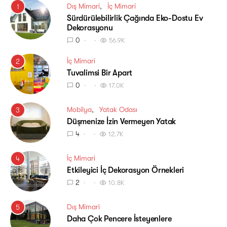
Dış Mimari
İç Mimari
1
Sürdürülebilirlik Çağında Eko-Dostu Ev
Dekorasyonu
0
56.9K
İç Mimari
2
Tuvalimsi Bir Apart
0
17.0K
Mobilya
Yatak Odası
3
Düşmenize İzin Vermeyen Yatak
4
12.7K
İç Mimari
4
Etkileyici İç Dekorasyon Örnekleri
2
10.8K
Dış Mimari
5
Daha Çok Pencere İsteyenlere