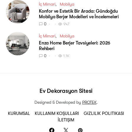
İç Mimari
Mobilya
Konfor ve Estetik Bir Arada: Gündoğdu
Mobilya Berjer Modelleri ve İncelemeleri
0
947
İç Mimari
Mobilya
Enza Home Berjer Tavsiyeleri: 2026
Rehberi
0
1.1K
Ev Dekorasyon Sitesi
Designed & Developed by
PROTEK
.
KURUMSAL
KULLANIM KOŞULLARI
GIZLILIK POLITIKASI
İLETIŞIM