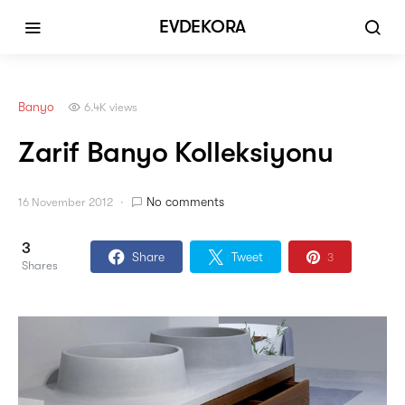
EVDEKORA
Banyo
6.4K views
Zarif Banyo Kolleksiyonu
No comments
16 November 2012
3
Share
Tweet
3
Shares