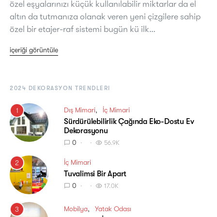
özel eşyalarınızı küçük kullanılabilir miktarlar da el
altın da tutmanıza olanak veren yeni çizgilere sahip
özel bir etajer-raf sistemi bugün kü ilk…
içeriği görüntüle
2024 DEKORASYON TRENDLERI
Dış Mimari
İç Mimari
1
Sürdürülebilirlik Çağında Eko-Dostu Ev
Dekorasyonu
0
56.9K
İç Mimari
2
Tuvalimsi Bir Apart
0
17.0K
Mobilya
Yatak Odası
3