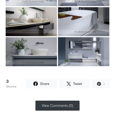
3
Share
Tweet
3
Shares
View Comments (0)