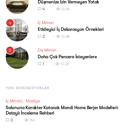
Düşmenize İzin Vermeyen Yatak
4
12.8K
İç Mimari
4
Etkileyici İç Dekorasyon Örnekleri
2
10.8K
Dış Mimari
5
Daha Çok Pencere İsteyenlere
1
10.2K
YENI DEKORASYONLAR
İç Mimari
Mobilya
Salonuna Karakter Katacak Mondi Home Berjer Modelleri:
Detaylı İnceleme Rehberi
0
764