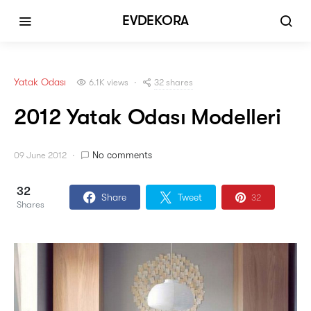
EVDEKORA
Yatak Odası
32 shares
6.1K views
2012 Yatak Odası Modelleri
No comments
09 June 2012
32
Share
Tweet
32
Shares