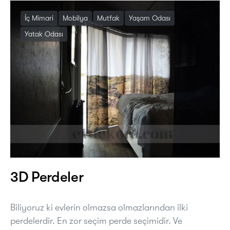
İç Mimari
Mobilya
Mutfak
Yaşam Odası
Yatak Odası
3D Perdeler
Biliyoruz ki evlerin olmazsa olmazlarından ilki
perdelerdir. En zor seçim perde seçimidir. Ve