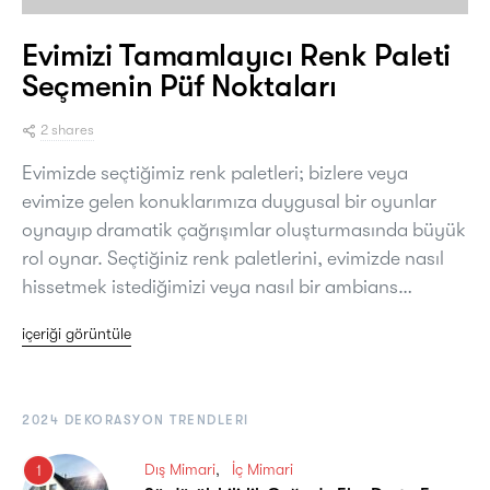
Evimizi Tamamlayıcı Renk Paleti
Seçmenin Püf Noktaları
2 shares
Evimizde seçtiğimiz renk paletleri; bizlere veya
evimize gelen konuklarımıza duygusal bir oyunlar
oynayıp dramatik çağrışımlar oluşturmasında büyük
rol oynar. Seçtiğiniz renk paletlerini, evimizde nasıl
hissetmek istediğimizi veya nasıl bir ambians…
içeriği görüntüle
2024 DEKORASYON TRENDLERI
Dış Mimari
İç Mimari
1