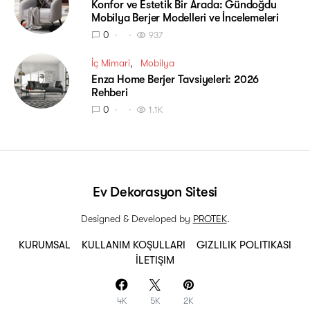
Konfor ve Estetik Bir Arada: Gündoğdu
Mobilya Berjer Modelleri ve İncelemeleri
0
937
İç Mimari
Mobilya
Enza Home Berjer Tavsiyeleri: 2026
Rehberi
0
1.1K
Ev Dekorasyon Sitesi
Designed & Developed by
PROTEK
.
KURUMSAL
KULLANIM KOŞULLARI
GIZLILIK POLITIKASI
İLETIŞIM
4K
5K
2K